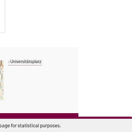
B
B
Universitätsplatz
THIS PAGE
age for statistical purposes.
Read aloud