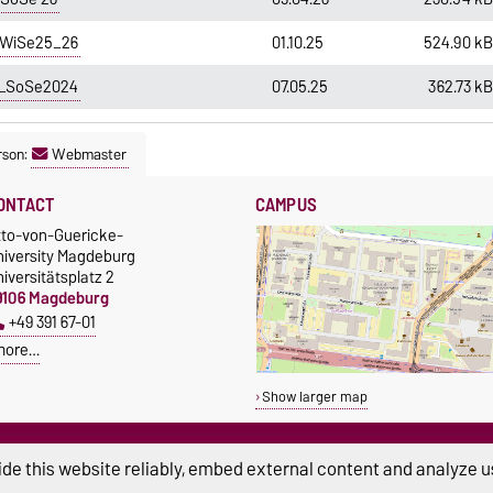
 WiSe25_26
01.10.25
524.90 k
O_SoSe2024
07.05.25
362.73 k
rson:
Webmaster
ONTACT
CAMPUS
tto-von-Guericke-
niversity Magdeburg
iversitätsplatz 2
9106 Magdeburg
+49 391 67-01
more…
Show larger map
de this website reliably, embed external content and analyze us