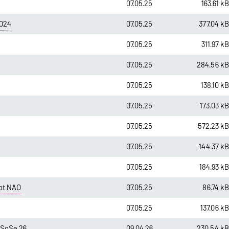
07.05.25
163.61 k
024
07.05.25
377.04 k
07.05.25
311.97 k
07.05.25
284.56 k
07.05.25
138.10 k
07.05.25
173.03 k
07.05.25
572.23 k
07.05.25
144.37 k
07.05.25
184.93 k
ot NAO
07.05.25
86.74 k
07.05.25
137.06 k
 SoSe 26
09.04.26
230.54 k