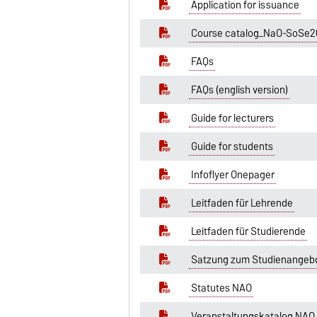
Application for issuance
Course catalog_NaO-SoSe2
FAQs
FAQs (english version)
Guide for lecturers
Guide for students
Infoflyer Onepager
Leitfaden für Lehrende
Leitfaden für Studierende
Satzung zum Studienangeb
Statutes NAO
Veranstaltungskatalog NAO