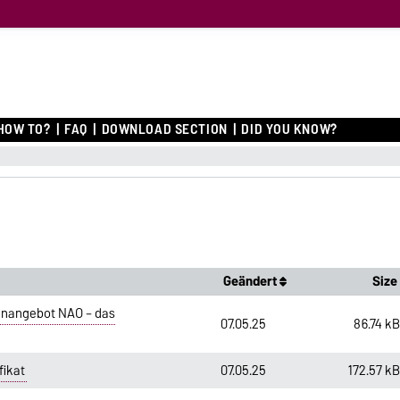
O
HOW TO?
FAQ
DOWNLOAD SECTION
DID YOU KNOW?
Geändert
Size
enangebot NAO – das
07.05.25
86.74 k
fikat
07.05.25
172.57 k