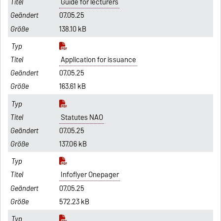
Guide for lecturers
07.05.25
138.10 kB
Application for issuance
07.05.25
163.61 kB
Statutes NAO
07.05.25
137.06 kB
Infoflyer Onepager
07.05.25
572.23 kB