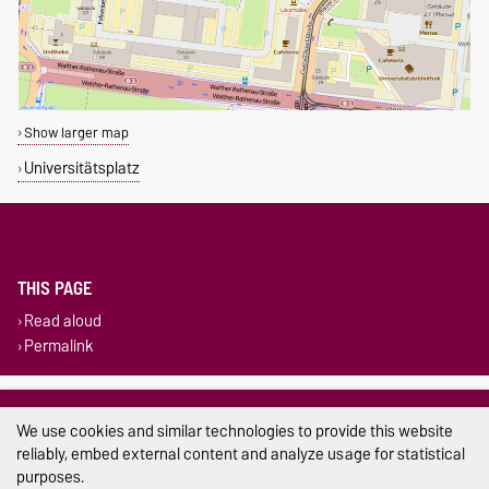
Show larger map
Universitätsplatz
THIS PAGE
Read aloud
Permalink
Legal Notes
We use cookies and similar technologies to provide this website
Privacy Policy
reliably, embed external content and analyze usage for statistical
purposes.
Accessibility