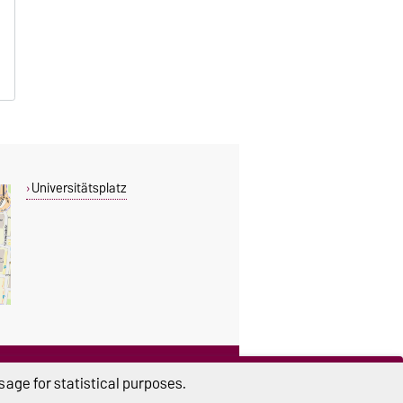
B
B
Universitätsplatz
THIS PAGE
age for statistical purposes.
Read aloud