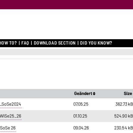
O
HOW TO?
FAQ
DOWNLOAD SECTION
DID YOU KNOW?
Geändert
Size
O_SoSe2024
07.05.25
362.73 k
 WiSe25_26
01.10.25
524.90 k
 SoSe 26
09.04.26
230.54 k